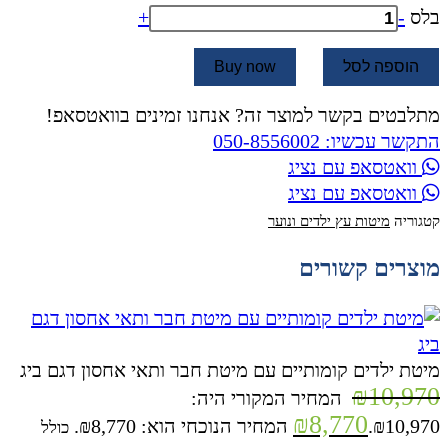
בלס
-
+
הוספה לסל
Buy now
מתלבטים בקשר למוצר זה? אנחנו זמינים בוואטסאפ!
התקשר עכשיו: 050-8556002
וואטסאפ עם נציג
וואטסאפ עם נציג
קטגוריה
מיטות עץ ילדים ונוער
מוצרים קשורים
מיטת ילדים קומותיים עם מיטת חבר ותאי אחסון דגם ביג
₪
10,970
המחיר המקורי היה:
₪
8,770
₪10,970.
המחיר הנוכחי הוא: ₪8,770.
כולל