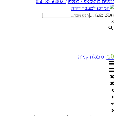
זמינים בווטסאפ / בטלפון:
050-8556002
חפש מוצר...
×
₪
0
0
עגלת קניות