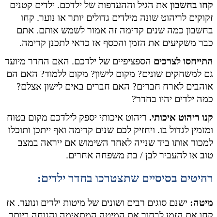
קחו בחשבון
את הגיל וההעדפות של ילדכם. ילדים קטנים
זקוקים לריהוט שונה מילדים גדולים יותר או נוער. קחו
בחשבון כמה שנים קדימה זה אמור לשמש אותם. אתם
כבר משקיעים את הזמן והכסף אז כדאי לתכנן קדימה.
התייחסו לצרכים
הספציפיים של ילדכם. האם החדר מיועד
גם למשחקים שונים? מקום לישון? מקום ללמוד? האם הם
אוהבים לארח חברים? האם חברים באים לישון אצלם?
כמה ילדים יהיו בחדר?
קנו ריהוט איכותי.
ריהוט איכותי יספק לילדכם מקום בטוח
ומזמין לגדול בו. ויחזיק לכם שנים קדימה ואף ייתכן ותוכלו
למכור אותו ביד שנייה לאחר השימוש אם ייראה במצב
טוב או להעביר לבן / בת משפחה אחרים.
רהיטים בסיסיים שתצטרכו בחדר ילדים:
מיטה:
ישנם סוגים רבים ושונים של מיטות ילדים ונוער. אז
קחו את הזמן לבחור את המיטה המתאימה והנוחה ביותר.