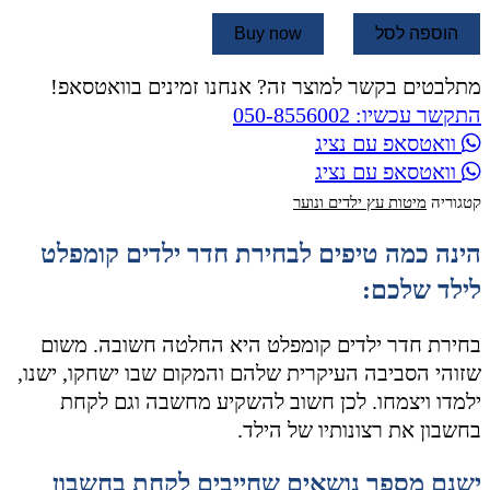
הוספה לסל
Buy now
מתלבטים בקשר למוצר זה? אנחנו זמינים בוואטסאפ!
התקשר עכשיו: 050-8556002
וואטסאפ עם נציג
וואטסאפ עם נציג
קטגוריה
מיטות עץ ילדים ונוער
הינה כמה טיפים לבחירת חדר ילדים קומפלט
לילד שלכם:
בחירת חדר ילדים קומפלט היא החלטה חשובה. משום
שזוהי הסביבה העיקרית שלהם והמקום שבו ישחקו, ישנו,
ילמדו ויצמחו. לכן חשוב להשקיע מחשבה וגם לקחת
בחשבון את רצונותיו של הילד.
ישנם מספר נושאים שחייבים לקחת בחשבון