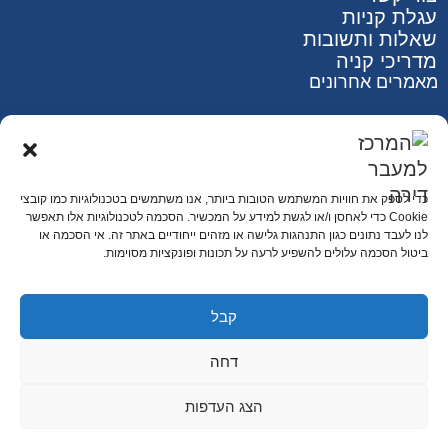
עגלת קניות
שאלות ותשובות
מדריכי קניה
מאמרים אחרונים
רכישה מאובטחת SSL
כדי לספק את חוויות המשתמש הטובות ביותר, אנו משתמשים בטכנולוגיות כמו קובצי
Cookie כדי לאחסן ו/או לגשת למידע על המכשיר. הסכמה לטכנולוגיות אלו תאפשר
לנו לעבד נתונים כגון התנהגות גלישה או מזהים ייחודיים באתר זה. אי הסכמה או
ביטול הסכמה עלולים להשפיע לרעה על תכונות ופונקציות מסוימות.
קבל
דחה
© ​כל הזכויות שמורות לסוגרים הכל לדירה
הצג העדפות