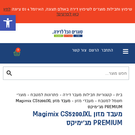
שיפוץ וחבילות מוצרים לשיפוץ דירה באולם תצוגה, האיזמל 4 נס ציונה
לחץ
כאן לפרטים!
פתח 
התחבר
הרשם
צור קשר
0
בית
-
קטגוריות חבילות מעבר דירה
-
פתרונות למטבח
-
מוצרי
חשמל למטבח
-
מעבדי מזון
-
מעבד מזון Magimix CS5200JXL
PREMIUM מג’ימיקס
מעבד מזון Magimix CS5200JXL
PREMIUM מג'ימיקס