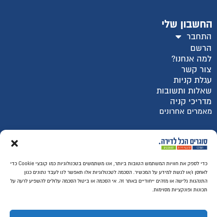
החשבון שלי
התחבר
הרשם
למה אנחנו?
צור קשר
עגלת קניות
שאלות ותשובות
מדריכי קניה
מאמרים אחרונים
רכישה מאובטחת SSL
כדי לספק את חוויות המשתמש הטובות ביותר, אנו משתמשים בטכנולוגיות כמו קובצי Cookie כדי
לאחסן ו/או לגשת למידע על המכשיר. הסכמה לטכנולוגיות אלו תאפשר לנו לעבד נתונים כגון
התנהגות גלישה או מזהים ייחודיים באתר זה. אי הסכמה או ביטול הסכמה עלולים להשפיע לרעה על
תכונות ופונקציות מסוימות.