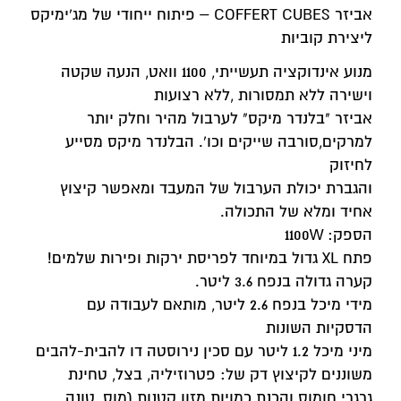
אביזר COFFERT CUBES – פיתוח ייחודי של מג'ימיקס
ליצירת קוביות
מנוע אינדוקציה תעשייתי, 1100 וואט, הנעה שקטה
וישירה ללא תמסורות ,ללא רצועות
אביזר "בלנדר מיקס" לערבול מהיר וחלק יותר
למרקים,סורבה שייקים וכו'. הבלנדר מיקס מסייע
לחיזוק
והגברת יכולת הערבול של המעבד ומאפשר קיצוץ
אחיד ומלא של התכולה.
הספק: 1100W
פתח XL גדול במיוחד לפריסת ירקות ופירות שלמים!
קערה גדולה בנפח 3.6 ליטר.
מידי מיכל בנפח 2.6 ליטר, מותאם לעבודה עם
הדסקיות השונות
מיני מיכל 1.2 ליטר עם סכין נירוסטה דו להבית-להבים
משוננים לקיצוץ דק של: פטרוזיליה, בצל, טחינת
גרגרי חומוס והכנת כמויות מזון קטנות (מוס, טונה