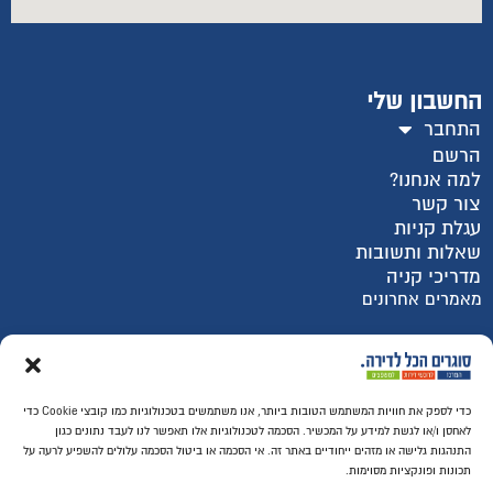
החשבון שלי
התחבר
הרשם
למה אנחנו?
צור קשר
עגלת קניות
שאלות ותשובות
מדריכי קניה
מאמרים אחרונים
רכישה מאובטחת SSL
כדי לספק את חוויות המשתמש הטובות ביותר, אנו משתמשים בטכנולוגיות כמו קובצי Cookie כדי
לאחסן ו/או לגשת למידע על המכשיר. הסכמה לטכנולוגיות אלו תאפשר לנו לעבד נתונים כגון
התנהגות גלישה או מזהים ייחודיים באתר זה. אי הסכמה או ביטול הסכמה עלולים להשפיע לרעה על
תכונות ופונקציות מסוימות.