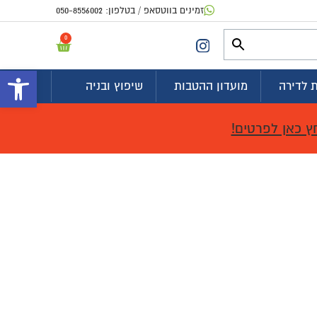
זמינים בווטסאפ / בטלפון:
050-8556002
0
פתח 
 לדירה
מועדון ההטבות
שיפוץ ובניה
ץ כאן לפרטים!