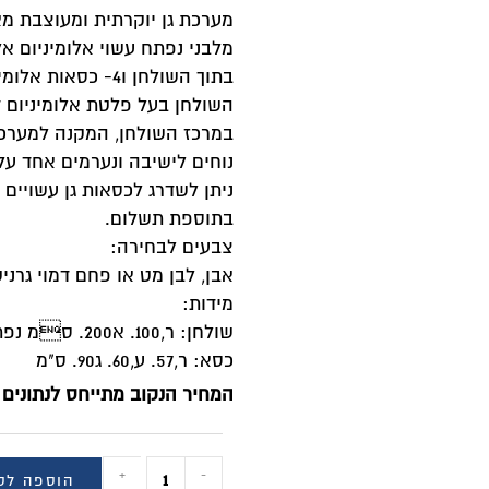
מערכת גן יוקרתית ומעוצבת מא
מלבני נפתח עשוי אלומיניום א
בתוך השולחן ו4- כסאות אלומיניום בשילוב בד טקסטליין.
השולחן בעל פלטת אלומיניום ד
במרכז השולחן, המקנה למערכ
נוחים לישיבה ונערמים אחד על
ניתן לשדרג לכסאות גן עשויים 
בתוספת תשלום.
צבעים לבחירה:
אבן, לבן מט או פחם דמוי גרני
מידות:
שולחן: ר,100. א200. סמ נפתח ל300- ס"מ
כסא: ר,57. ע,60. ג90. ס"מ
המחיר הנקוב מתייחס לנתונים 
+
-
הוספה לס