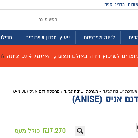
ובות
מדריכי קניה
בית
לגינה ולמרפסת
ייעוץ, תכנון ושירותים
חבילות
רים לשיפוץ דירה באולם תצוגה, האיזמל 4 נס ציונה
לח
מערכת ישיבה לגינה
-
מערכת ישיבה לגינה / מרפסת דגם אניס (ANISE)
יס (ANISE)
₪
7,270
כולל מעמ