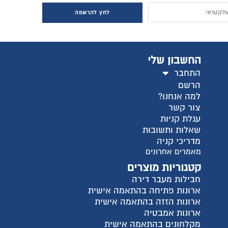
חץ להרשמה
ישית
ית