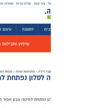
ו?
צור קשר
עגלת קניות
שאלות ותשובות
מדריכי קניה
בית
למטבח
עיצוב הבית
לגינה ולמרפסת
ייע
שיפוץ וחבילות מוצרים לשיפוץ דירה באולם תצוגה, האי
עבר דירה
-
פתרונות שינה
-
ספות נפתחות למיטה זוגית
-
מערכת ישיבה לסלון נפת
סלון נפתחת למיטה צבע אפור דגם MAVENNA
0