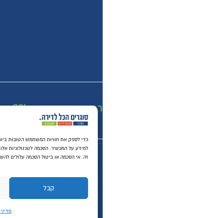
רכישה מאובטחת SSL
כדי לספק את חוויות המשתמש הטובו
למידע על המכשיר. הסכמה לטכנולוגיות אלו תאפשר לנו לעבד נתונים כגון התנהגות גלישה או מזהים י
זה. אי הסכמה או ביטול הסכמה עלולים להשפיע לרעה על תכונות ופונקציות מסוימות.
לחץ עליי לעזרה...
קבל
דחה
הצג העד
מדיניות פרטיות באתר
תנאי שימוש באתר
© ​כל הזכויות שמורות ל