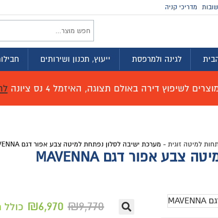
זמינים בווטסא
וץ, תכנון ושירותים
חבילות לדירה
מועדון ההטבות
זמל 4 נס ציונה
לחץ כאן לפרטים!
חת למיטה צבע אפור דגם MAVENNA
₪
6,970
₪
9,77
כולל מעמ