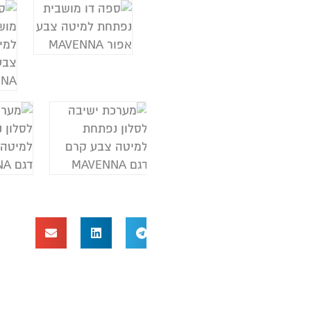
ה
מ
צ
ח
ר
ב
מ
ס
פ
ב
ב
ר
א
ס
ה