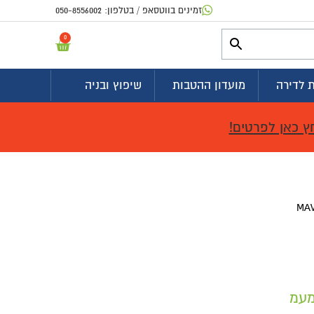
פ / בטלפון:
050-8556002
0
פתח 
שיפוץ ובניה