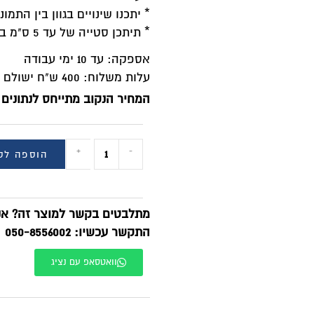
 יתכנו שינויים בגוון בין התמונה המוצגת באתר למוצר המוחשי.
 תיתכן סטייה של עד 5 ס"מ במוצר.
ספקה: עד 10 ימי עבודה
לות משלוח: 400 ש"ח ישולם למוביל
מחיר הנקוב מתייחס לנתונים הבאים: מידה / מחיר:
+
-
הוספה לסל
BUY NOW
תלבטים בקשר למוצר זה? אנחנו זמינים בוואטסאפ!
תקשר עכשיו: 050-8556002
וואטסאפ עם נציג