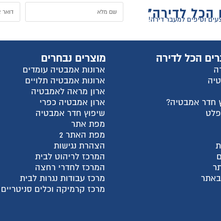
ל
וצרים נבחרים
החשבון שלי
רונות אמבטיה עומדים
התחבר
רונות אמבטיה תלויים
הרשם
רון מראה לאמבטיה
למה אנחנו?
רון אמבטיה כפרי
צור קשר
יפוץ חדר אמבטיה
עגלת קניות
פת אתר
שאלות ותשובות
פת האתר 2
מדריכי קניה
צהרת נגישות
מאמרים אחרונים
מרכז לריהוט לבית
קטגוריות מוצרים
מרכז לחדרי רחצה
חבילות מעבר דירה
רכז עבודות נגרות לבית
ארונות פתיחה בהתאמה א
רכז קרמיקה וכלים סניטריים
ארונות הזזה בהתאמה איש
ארונות אמבטיה
מקלחונים בהתאמה אישית