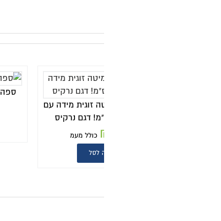
ק
ספה נפתחת למיטה דגם LOTTA
 זוגית מידה עם
₪
5,920
כולל מעמ
הוספה לסל
כולל מעמ
 לסל