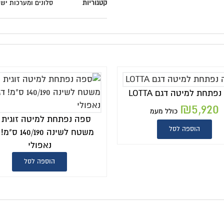
טגוריות
סלונים ומערכות ישיבה
,
ספות נפתחות למיטה זוגית
ספה נפתחת למיטה זוגית 140
ס"מ דגם BESALU
משטח לשינה 140/190 ס"מ! דגם
₪
6,650
כו
נאפולי
הוספה לסל
הוספה לסל