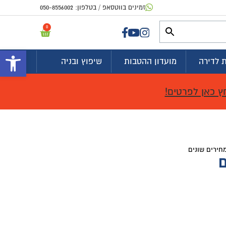
זמינים בווטסאפ / בטלפון:
050-8556002
0
פתח 
 לדירה
מועדון ההטבות
שיפוץ ובניה
ץ כאן לפרטים!