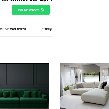
וואטסאפ עם נציג
קטגוריה
סלונים ומערכות ישי