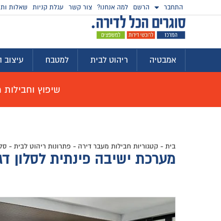
התחבר
הרשם
למה אנחנו?
צור קשר
עגלת קניות
שאלות ותש
אמבטיה
ריהוט לבית
למטבח
עיצוב ה
שיפוץ וחבילות מוצ
בית
-
קטגוריות חבילות מעבר דירה
-
פתרונות ריהוט לבית
-
סלו
מערכת ישיבה פינתית לסלון דגם Aruba שלושה גדלים במחירים 