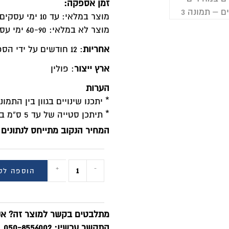
זמן אספקה:
מוצר במלאי: עד 10 ימי עסקים
מוצר לא במלאי: 60-90 ימי עסקים
אחריות
: 12 חודשים על ידי הספק
ארץ ייצור
: פולין
הערות
* יתכנו שינויים בגוון בין הת
* תיתכן סטייה של עד 5 ס”מ במוצר.
המחיר הנקוב מתייחס לנתונים 
+
-
הוספה לס
מתלבטים בקשר למוצר זה? אנח
התקשר עכשיו: 050-8556002