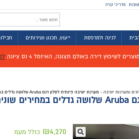
ובות
מדריכי קניה
בית
לגינה ולמרפסת
ייעוץ, תכנון ושירותים
חבילות
רים לשיפוץ דירה באולם תצוגה, האיזמל 4 נס ציונה
לח
נים ומערכות ישיבה
-
מערכת ישיבה פינתית לסלון דגם Aruba שלושה גדלים במחירים שונים
שונים
₪
4,270
כולל מעמ