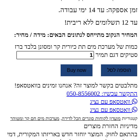
זמן אספקה: עד 14 ימי עבודה.
עד 12 תשלומים ללא ריבית!
המחיר הנקוב מתייחס לנתונים הבאים: מידה / מחיר:
כמות של מערכת מים תת כיורית קר ומסונן בלבד ברז
סטיקים דגם תמיר
הוספה לסל
Buy now
מתלבטים בקשר למוצר זה? אנחנו זמינים בוואטסאפ!
התקשר עכשיו: 050-8556002
וואטסאפ עם נציג
וואטסאפ עם נציג
קטגוריות
מועדון לקוחות סוגרים הכל לדירה
,
מערכות מים חם קר ומטוהר
מדיניות החזרת מוצרים
בהתאם לחוק. המוצר יוחזר חדש באריזתו המקורית, דמי