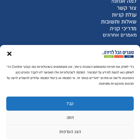
למה אנחנו?
צור קשר
עגלת קניות
שאלות ותשובות
מדריכי קניה
מאמרים אחרונים
רכישה מאובטחת SSL
כדי לספק את חוויות המשתמש הטובות ביותר, אנו משתמשים בטכנולוגיות כמו קובצי Cookie כדי
לאחסן ו/או לגשת למידע על המכשיר. הסכמה לטכנולוגיות אלו תאפשר לנו לעבד נתונים כגון
התנהגות גלישה או מזהים ייחודיים באתר זה. אי הסכמה או ביטול הסכמה עלולים להשפיע לרעה על
תכונות ופונקציות מסוימות.
קבל
דחה
הצג העדפות