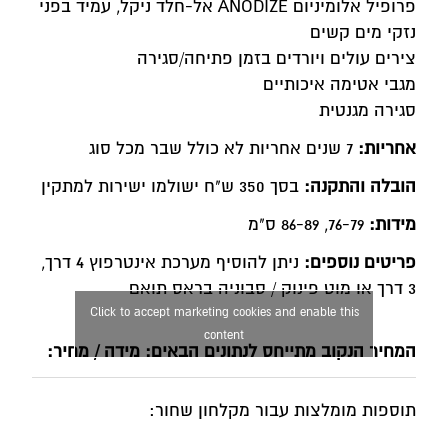
פרופיל אלומיניום ANODIZE אל-חלד ניקל, עמיד בפני
נזקי מים קשים
צירים עולים ויורדים בזמן פתיחה/סגירה
מגבי אטימה איכותיים
סגירה מגנטית
אחריות:
7 שנים אחריות לא כולל שבר מכל סוג
הובלה והתקנה:
בסך 350 ש"ח ישולמו ישירות למתקין
מידות:
76-79, 86-89 ס"מ
פריטים נוספים:
ניתן להוסיף מערכת אינטרפוץ 4 דרך,
3 דרך או מוט פינוק / סבוניה בראס תואם
Click to accept marketing cookies and enable this
content
המחיר הנקוב מתייחס לנתונים הבאים: מידה / מחיר:
תוספות מומלצות עבור מקלחון שחור: