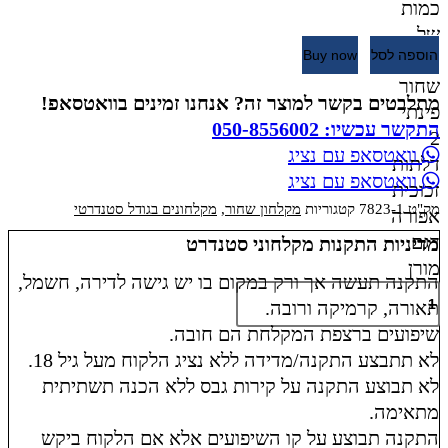
כמות
של
הוספה לסל
Buy now
מקלחון
שחור
מתלבטים בקשר למוצר זה? אנחנו זמינים בוואטסאפ!
פינתי
התקשר עכשיו: 050-8556002
2
וואטסאפ עם נציג
דלתות
וואטסאפ עם נציג
זכוכית
מק"ט
7823-1
קטגוריות
מקלחון שחור
,
מקלחונים בגודל סטנדרטי
אפורה
דגם
מדיניות התקנות מקלחוני סטנדרט
מורן
התקנה תעשה אך ורק במקום בו יש גישה לדירה, חשמל,
תאורה, קרמיקה ורובה.
שיפועים ברצפת המקלחת הם חובה.
לא תתבצע התקנה/מדידה ללא נציג הלקוח מעל גיל 18.
לא תבוצע התקנה על קירות גבס ללא הכנה תשתיתית
מתאימה.
התקנה תבוצע על קו השיפועים אלא אם הלקוח ביקש