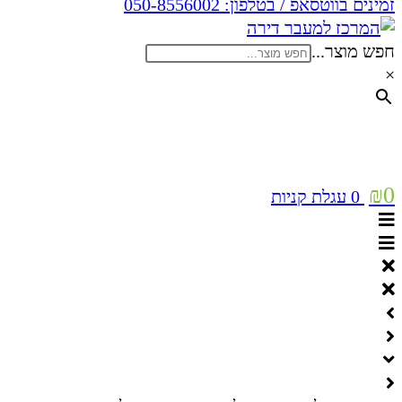
זמינים בווטסאפ / בטלפון:
050-8556002
חפש מוצר...
×
₪
0
0
עגלת קניות