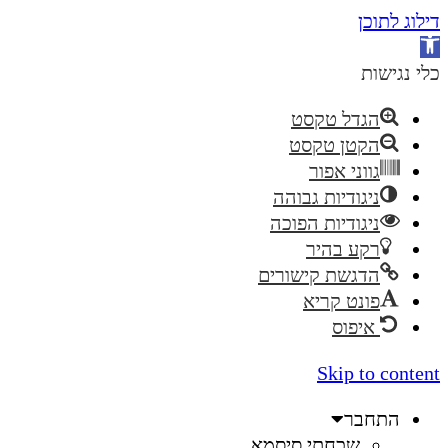
דילוג לתוכן
פתח
סרגל
כלי נגישות
נגישות
הגדל טקסט
הקטן טקסט
גווני אפור
ניגודיות גבוהה
ניגודיות הפוכה
רקע בהיר
הדגשת קישורים
פונט קריא
איפוס
Skip to content
התחבר
שכחתי סיסמא