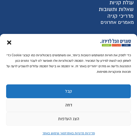
עגלת קניות
שאלות ותשובות
מדריכי קניה
מאמרים אחרונים
רכישה מאובטחת SSL
כדי לספק את חוויות המשתמש הטובות ביותר, אנו משתמשים בטכנולוגיות כמו קובצי Cookie כדי
לאחסן ו/או לגשת למידע על המכשיר. הסכמה לטכנולוגיות אלו תאפשר לנו לעבד נתונים כגון
התנהגות גלישה או מזהים ייחודיים באתר זה. אי הסכמה או ביטול הסכמה עלולים להשפיע לרעה על
תכונות ופונקציות מסוימות.
קבל
דחה
הצג העדפות
© ​כל הזכויות שמורות לסוגרים הכל לדירה
מדיניות פרטיות באתר
תנאי שימוש באתר