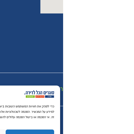
מ
רכישה מאובטחת SSL
כדי לספק את חוויות המשתמש הטובו
למידע על המכשיר. הסכמה לטכנולוגיות אלו תאפשר לנו לעבד נתונים כגון התנהגות גלישה או מזהים י
זה. אי הסכמה או ביטול הסכמה עלולים להשפיע לרעה על תכונות ופונקציות מסוימות.