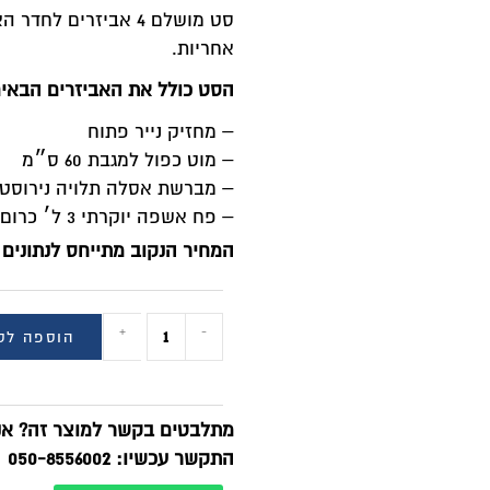
חריות.
סט כולל את האביזרים הבאים:
 מחזיק נייר פתוח
 מוט כפול למגבת 60 ס״מ
 מברשת אסלה תלויה נירוסטה
 פח אשפה יוקרתי 3 ל׳ כרום
מחיר הנקוב מתייחס לנתונים הבאים: מידה / מחיר:
+
-
הוספה לסל
BUY NOW
תלבטים בקשר למוצר זה? אנחנו זמינים בוואטסאפ!
תקשר עכשיו: 050-8556002