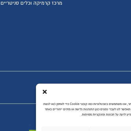
ארונות פתיחה בהתאמה א
רכז קרמיקה וכלים סניטריים
ארונות הזזה בהתאמה איש
ארונות אמבטיה
מקלחונים בהתאמה אישית
פתרונות לעיצוב הבית
שיפוץ דירות ובתים
מטבחים ועבודות נגרות
דלתות פנים
ריצוף לבית
יעוץ, תכנון ושרותים
ת ביותר, אנו משתמשים בטכנולוגיות כמו קובצי Cookie כדי לאחסן ו/או לגשת
יחודיים באתר