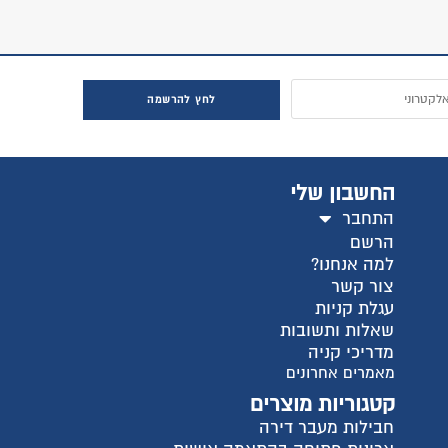
חץ להרשמה