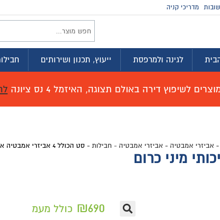
זמינים בווטסא
וץ, תכנון ושירותים
חבילות לדירה
מועדון ההטבות
זמל 4 נס ציונה
לחץ כאן לפרטים!
לות
-
סט הכולל 4 אביזרי אמבטיה איכותי מיני כרום
₪
69
כולל מעמ