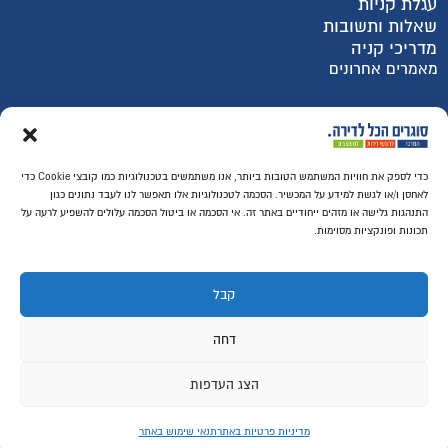
עגלת קניות
שאלות ותשובות
מדריכי קניה
מאמרים אחרונים
רכישה מאובטחת SSL
כדי לספק את חוויות המשתמש הטובות ביותר, אנו משתמשים בטכנולוגיות כמו קובצי Cookie כדי
לאחסן ו/או לגשת למידע על המכשיר. הסכמה לטכנולוגיות אלו תאפשר לנו לעבד נתונים כגון
התנהגות גלישה או מזהים ייחודיים באתר זה. אי הסכמה או ביטול הסכמה עלולים להשפיע לרעה על
תכונות ופונקציות מסוימות.
קבל
דחה
הצג העדפות
© ​כל הזכויות שמורות לסוגרים הכל לדירה
מדיניות פרטיות באתר
תנאי שימוש באתר