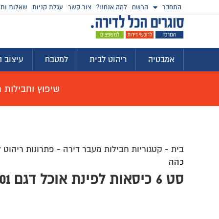
התחבר
הרשם
למה אנחנו?
צור קשר
עגלת קניות
שאלות ותש
אמבטיה
ריהוט לבית
למטבח
עיצוב ה
שיפוץ וחבילות מוצ
בית
-
קטגוריות חבילות מעבר דירה
-
פתרונות ריהוט 
כהה
סט 6 כיסאות לפינת אוכל דגם DC-201090-01 אפור כהה