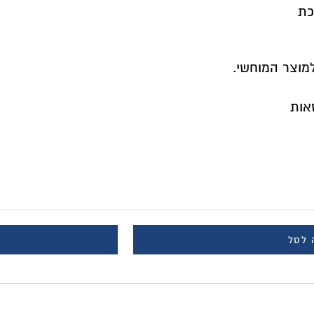
כת
למוצר המוחשי.
 לסל