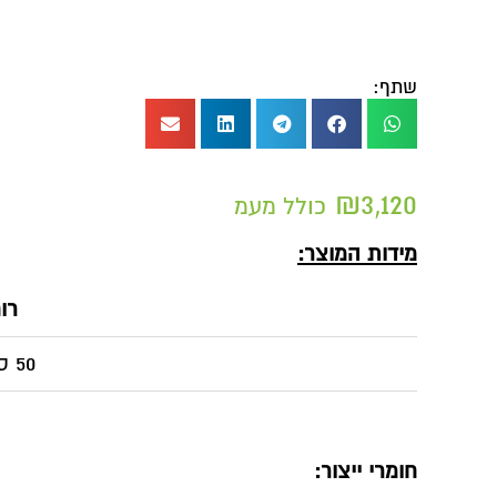
שתף:
₪
3,120
כולל מעמ
מידות המוצר:
רו
50 ס"מ
חומרי ייצור
: