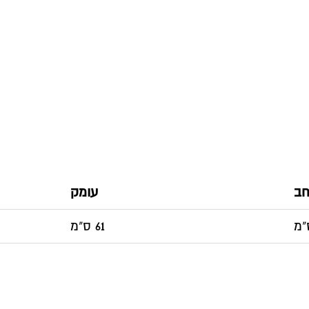
חב
עומק
61 ס"מ