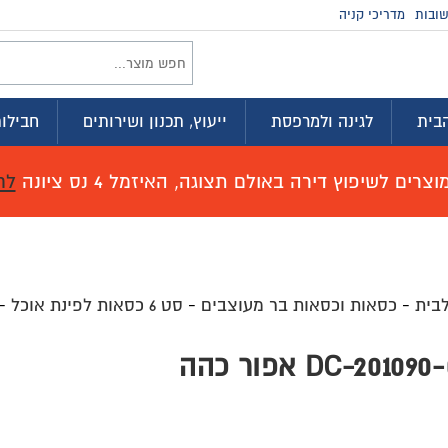
ובות
מדריכי קניה
בית
לגינה ולמרפסת
ייעוץ, תכנון ושירותים
חבילות
רים לשיפוץ דירה באולם תצוגה, האיזמל 4 נס ציונה
לח
לבית
-
כסאות וכסאות בר מעוצבים
-
סט 6 כסאות לפינת אוכל
-