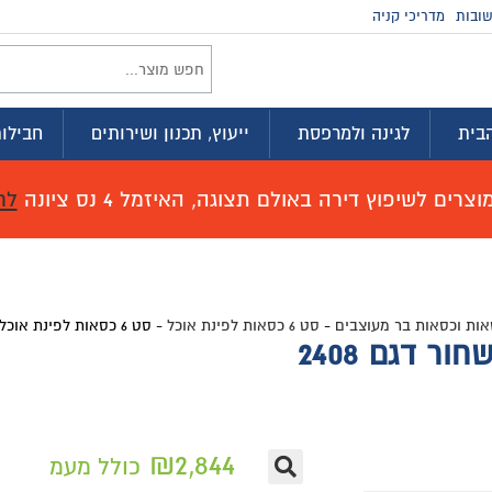
ובות
מדריכי קניה
בית
לגינה ולמרפסת
ייעוץ, תכנון ושירותים
חבילות
רים לשיפוץ דירה באולם תצוגה, האיזמל 4 נס ציונה
לח
ות וכסאות בר מעוצבים
-
סט 6 כסאות לפינת אוכל
-
סט 6 כסאות לפינת אוכל צבע שחור דגם 2408
₪
2,844
כולל מעמ