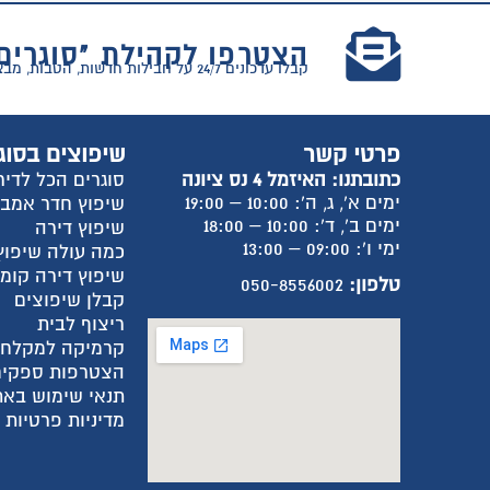
הצטרפו לקהילת "סוגרים
קבלו עדכונים 24/7 על חבילות חדשות, הטבות, מבצעים וטיפים למעבר דירה!
פרטי קשר
שיפוצים בסוג
כתובתנו: האיזמל 4 נס ציונה
סוגרים הכל לדיר
ימים א', ג, ה': 10:00 – 19:00
שיפוץ חדר אמב
ימים ב', ד': 10:00 – 18:00
שיפוץ דירה
ימי ו': 09:00 – 13:00
כמה עולה שיפוץ
שיפוץ דירה קומ
טלפון:
050-8556002
קבלן שיפוצים
ריצוף לבית
קרמיקה למקלח
הצטרפות ספקים
תנאי שימוש באת
מדיניות פרטיות