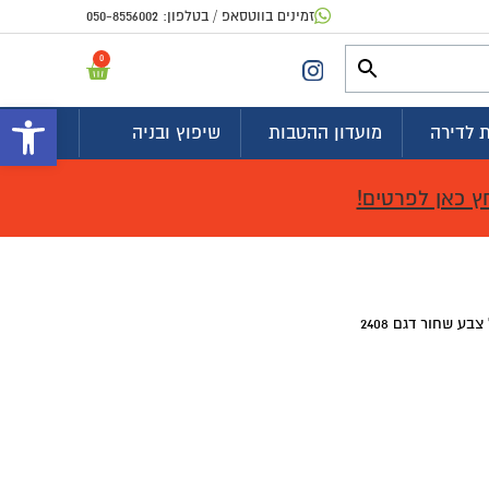
זמינים בווטסאפ / בטלפון:
050-8556002
0
פתח 
 לדירה
מועדון ההטבות
שיפוץ ובניה
ץ כאן לפרטים!