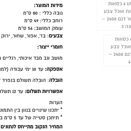
מידות המוצר:
גובה כללי : 80 ס"מ
רוחב כללי: 49 ס"מ
עומק המושב: 56 ס"מ
צבעים
: בז', אפור, שחור, ירוק 
חומרי ייצור:
מושב וגב מבד איכותי, רגליים
אספקה:
עד 10 ימי עבודה (למוצרים הקיימים במלאי)
הובלה
: הובלה תשולם בנפרד למוביל 200 ש"ח 
אפשרויות תשלום:
עד 12 תשלומים ללא ריבית
הערות
* יתכנו שינויים בגוון בין הת
* תיתכן סטייה של עד 5 ס"מ במוצר.
המחיר הנקוב מתייחס לנתונים 