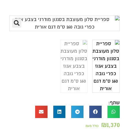
שתף:
₪
1,370
כולל מעמ