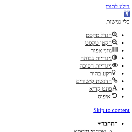
דילוג לתוכן
פתח
סרגל
כלי נגישות
נגישות
הגדל טקסט
הקטן טקסט
גווני אפור
ניגודיות גבוהה
ניגודיות הפוכה
רקע בהיר
הדגשת קישורים
פונט קריא
איפוס
Skip to content
התחבר
שכחתי סיסמא