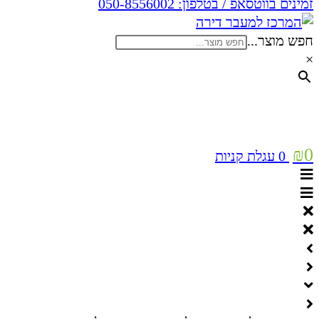
זמינים בווטסאפ / בטלפון:
050-8556002
חפש מוצר...
×
₪
0
0
עגלת קניות