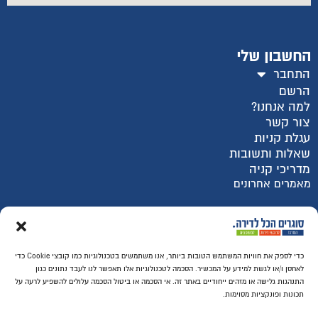
החשבון שלי
התחבר
הרשם
למה אנחנו?
צור קשר
עגלת קניות
שאלות ותשובות
מדריכי קניה
מאמרים אחרונים
רכישה מאובטחת SSL
כדי לספק את חוויות המשתמש הטובות ביותר, אנו משתמשים בטכנולוגיות כמו קובצי Cookie כדי
לאחסן ו/או לגשת למידע על המכשיר. הסכמה לטכנולוגיות אלו תאפשר לנו לעבד נתונים כגון
התנהגות גלישה או מזהים ייחודיים באתר זה. אי הסכמה או ביטול הסכמה עלולים להשפיע לרעה על
תכונות ופונקציות מסוימות.