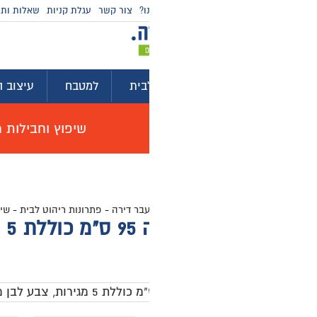
ו?
צור קשר
עגלת קניות
שאלות ותשובות
מדריכי קניה
בית
למטבח
עיצוב הבית
לגינה ולמרפסת
ייע
שיפוץ וחבילות מוצרים לשיפוץ דירה באולם תצוגה, האי
עבר דירה
-
פתרונות ריהוט לבית
-
שידות וקומודות מעוצבות
-
קומודה מידה 95 ס”מ כוללת 5 מגירות, צבע לבן מבריק ופרזול זהב דגם סמר
דגם סמר
0