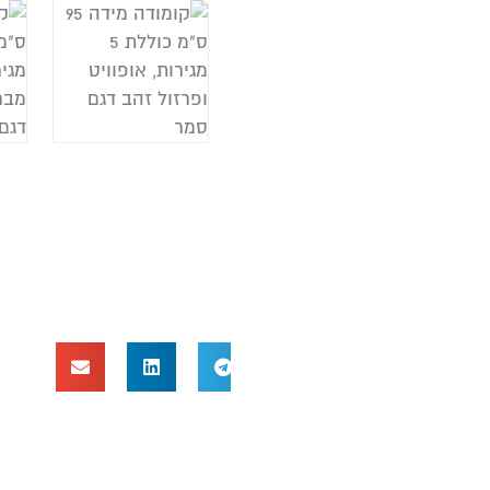
ה
ח
י
ר
ה
ת
א
א
ח
מ
ר
גו
ע
ג
צ
ה