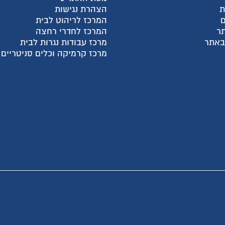
מדריכי קניה
צהרת נגישות
מאמרים אחרונים
מרכז לריהוט לבית
קטגוריות מוצרים
מרכז לחדרי רחצה
חבילות מעבר דירה
רכז עבודות נגרות לבית
ארונות פתיחה בהתאמה א
רכז קרמיקה וכלים סניטריים
ארונות הזזה בהתאמה איש
ארונות אמבטיה
מקלחונים בהתאמה אישית
פתרונות לעיצוב הבית
שיפוץ דירות ובתים
מטבחים ועבודות נגרות
דלתות פנים
ריצוף לבית
יעוץ, תכנון ושרותים