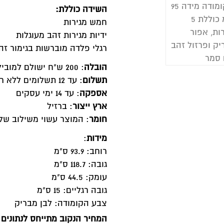
שידה כוללת:
מש מגירות
דיות מגירות זהב מעוגלות
גלי פלדה מוברשות בגימור זהב בעל עמידות לאורך זמן
ובלה
: 200 ש"ח ישולם למוביל
שלום
: עד 12 תשלומים ללא ריבית
ספקה
: עד 14 ימי עסקים
רץ ייצור
: ברזיל
ומר
: המוצר עשוי משילוב של MDF, MDP
ידות
:
וחב: 93.9 ס"מ
בה: 118.7 ס"מ
ומק: 44.5 ס"מ
ובה רגליים: 15 ס"מ
בע הקומודה: לבן מבריק
מחיר הנקוב מתייחס לנתונים הבאים: מידה / מחיר: