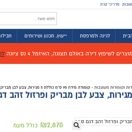
זמינים בווטסא
וץ, תכנון ושירותים
חבילות לדירה
מועדון ההטבות
זמל 4 נס ציונה
לחץ כאן לפרטים!
₪
2,87
כולל מעמ