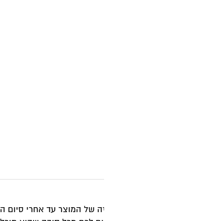
מ
ה
ק