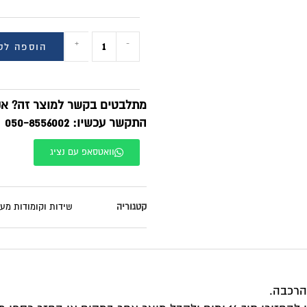
+
-
הוספה לסל
BUY NOW
תלבטים בקשר למוצר זה? אנחנו זמינים בוואטסאפ!
תקשר עכשיו: 050-8556002
וואטסאפ עם נציג
טגוריה
שידות וקומודות מעוצבות