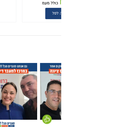
₪
2,170
כולל מעמ
כולל מעמ
 לסל
הוספה לסל
לקוחות קונים במרכז ס