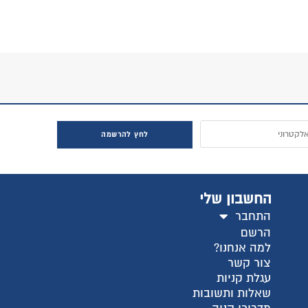
חץ להרשמה