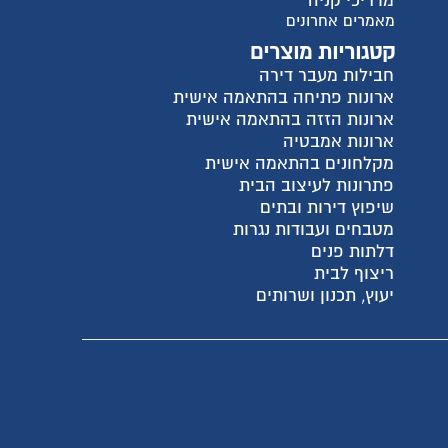
ישית
ית