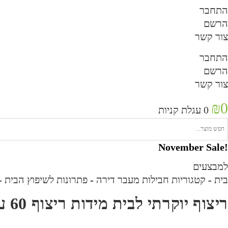
התחבר
הרשם
צור קשר
התחבר
הרשם
צור קשר
₪
0
0
עגלת קניות
!November Sale
למבצעים
בית
-
קטגוריות חבילות מעבר דירה
-
פתרונות לשיפוץ הבית
-
ריצוף יוקרתי לבית מידות ריצוף 60 על 120 ב-60 ש"ח למ"ר! 709