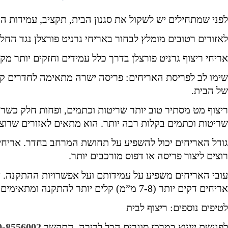
לפני שמתחילים יש לשקול את סגנון הבית, תקציב, עמידות הרי
לאזורים רטובים מומלץ לבחור באריחי גרניט פורצלן נגד החלקה R10. אלה עמידים במים וגם מונעים / מקטינים סיכוי ל
אריחי ריצוף גרניט פורצלן בדרך כלל עמידים וחזקים יותר מ
שימו לב לפריסת האריחים: פריסה ישרה מתאימה לחדרים קטנ
של הבית.
ריצוף מט מסתיר טוב יותר שריטות וכתמים, ופחות חלק כשרטו
שריטות וכתמים בקלות רבה יותר. הוא מתאים לאזורים שרוצי
גודל האריחים יכול להשפיע על תחושת המרחב בחדר. אריחים ג
רוצים ליצור פריסה או דפוס מורכבים יותר.
אריחים דקים יותר (7-8 מ”מ) קלים יותר להתקנה ומתאימים לשיפוצים כשיש מגבלת גובה. ודאו שהעובי מתאים לשימוש המיועד ולשיטת ההתקנה.
לטיפים נוספים:
ריצוף לבית
לפגישת ייעוץ במרכז סוגרים הכל לדירה, התקשר
0-8556002