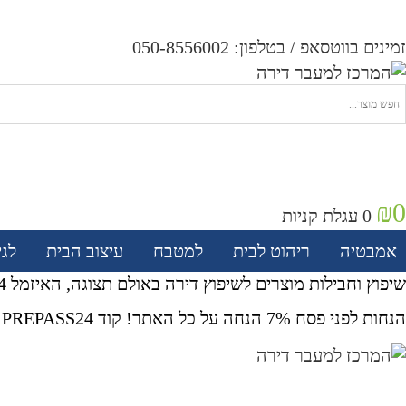
זמינים בווטסאפ / בטלפון:
050-8556002
₪
0
0
עגלת קניות
אמבטיה
ריהוט לבית
למטבח
עיצוב הבית
לגי
שיפוץ וחבילות מוצרים לשיפוץ דירה באולם תצוגה, האיזמל 4 נס ציונה
הנחות לפני פסח 7% הנחה על כל האתר! קוד PREPASS24 לזמן מוגבל (מינימום 1000 ש"ח רכישה)