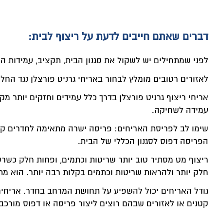
דברים שאתם חייבים לדעת על ריצוף לבית:
לפני שמתחילים יש לשקול את סגנון הבית, תקציב, עמידות הרי
לאזורים רטובים מומלץ לבחור באריחי גרניט פורצלן נגד החלקה R10. אלה עמידים במים וגם מונעים / מקטינים סיכוי ל
אריחי ריצוף גרניט פורצלן בדרך כלל עמידים וחזקים יותר מ
עמידה לשחיקה.
שימו לב לפריסת האריחים: פריסה ישרה מתאימה לחדרים קט
הפריסה דפוס לסגנון הכללי של הבית.
ריצוף מט מסתיר טוב יותר שריטות וכתמים, ופחות חלק כשרטו
חלק יותר ולהראות שריטות וכתמים בקלות רבה יותר. הוא מת
גודל האריחים יכול להשפיע על תחושת המרחב בחדר. אריחים גד
קטנים או לאזורים שבהם רוצים ליצור פריסה או דפוס מורכבי