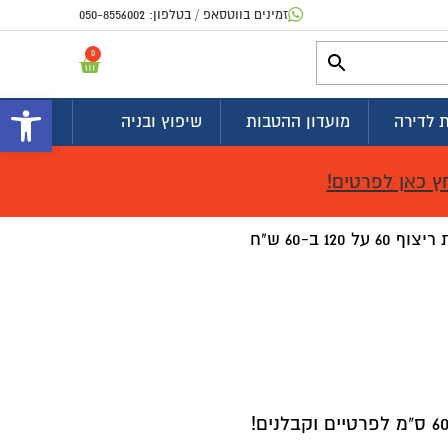
זמינים בווטסאפ / בטלפון:
050-8556002
0
פתח 
 לדירה
מועדון ההטבות
שיפוץ ובניה
ץ כאן לפרטים!
ריצוף יוקרתי לבית מידות ריצוף 60 על 120 ב-60 ש"ח