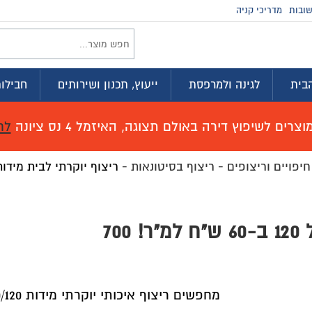
ובות
מדריכי קניה
בית
לגינה ולמרפסת
ייעוץ, תכנון ושירותים
חבילות
רים לשיפוץ דירה באולם תצוגה, האיזמל 4 נס ציונה
לח
חיפויים וריצופים
-
ריצוף בסיטונאות
-
מחפשים ריצוף איכותי יוקרתי מידות 60/120 ס"מ לפרטיים וקבלנים!