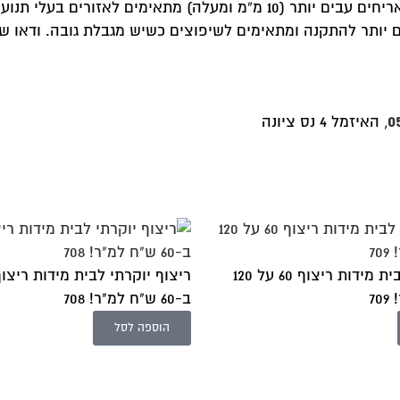
עובי האריחים משפיע על עמידותם ועל אפשרויות ההתקנה. אריחים עבים יותר (10 מ”מ ומעלה)
מחוץ לבית. אריחים דקים יותר (7-8 מ”מ) קלים יותר להתקנה ומתאימים לשיפוצים כשיש מגבל
0
, האיזמל 4 נס ציונה
ריצוף יוקרתי לבית מידות ריצוף 60 על 120
ב-60 ש"ח למ"ר! 708
הוספה לסל