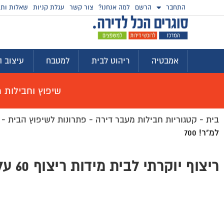
התחבר
הרשם
למה אנחנו?
צור קשר
עגלת קניות
שאלות ותש
אמבטיה
ריהוט לבית
למטבח
עיצוב ה
שיפוץ וחבילות מוצ
בית
-
קטגוריות חבילות מעבר דירה
-
פתרונות לשיפוץ הבית
-
למ"ר! 700
ריצוף יוקרתי לבית מידות ריצוף 60 על 120 ב-60 ש"ח למ"ר! 700