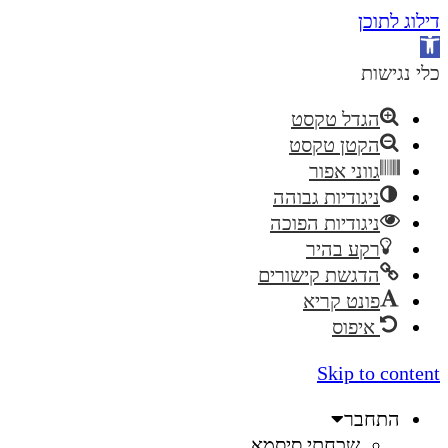
דילוג לתוכן
פתח
סרגל
כלי נגישות
נגישות
הגדל טקסט
הקטן טקסט
גווני אפור
ניגודיות גבוהה
ניגודיות הפוכה
רקע בהיר
הדגשת קישורים
פונט קריא
איפוס
Skip to content
התחבר
שכחתי סיסמא