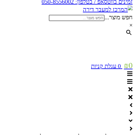
זמינים בווטסאפ / בטלפון:
050-8556002
חפש מוצר...
×
₪
0
0
עגלת קניות