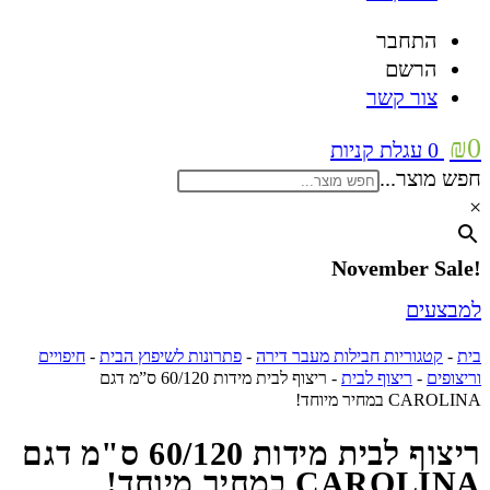
התחבר
הרשם
צור קשר
₪
0
0
עגלת קניות
חפש מוצר...
×
!November Sale
למבצעים
בית
-
קטגוריות חבילות מעבר דירה
-
פתרונות לשיפוץ הבית
-
חיפויים
וריצופים
-
ריצוף לבית
-
ריצוף לבית מידות 60/120 ס”מ דגם
CAROLINA במחיר מיוחד!
ריצוף לבית מידות 60/120 ס"מ דגם
CAROLINA במחיר מיוחד!