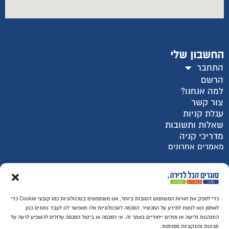
החשבון שלי
התחבר
הרשם
למה אנחנו?
צור קשר
עגלת קניות
שאלות ותשובות
מדריכי קניה
מאמרים אחרונים
רכישה מאובטחת SSL
כדי לספק את חוויות המשתמש הטובות ביותר, אנו משתמשים בטכנולוגיות כמו קובצי Cookie כדי
לאחסן ו/או לגשת למידע על המכשיר. הסכמה לטכנולוגיות אלו תאפשר לנו לעבד נתונים כגון
התנהגות גלישה או מזהים ייחודיים באתר זה. אי הסכמה או ביטול הסכמה עלולים להשפיע לרעה על
תכונות ופונקציות מסוימות.