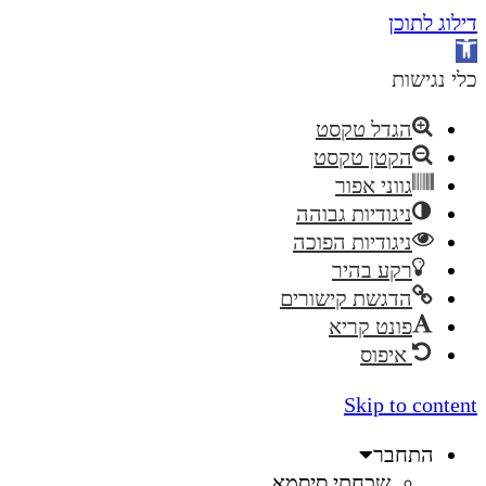
דילוג לתוכן
פתח
סרגל
כלי נגישות
נגישות
הגדל טקסט
הקטן טקסט
גווני אפור
ניגודיות גבוהה
ניגודיות הפוכה
רקע בהיר
הדגשת קישורים
פונט קריא
איפוס
Skip to content
התחבר
שכחתי סיסמא