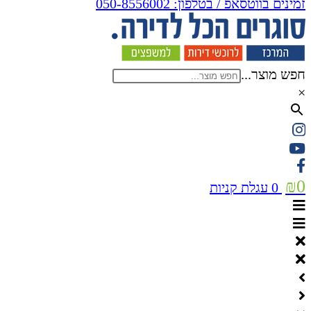
זמינים בווטסאפ / בטלפון:
050-8556002
חפש מוצר...
×
₪
0
0
עגלת קניות