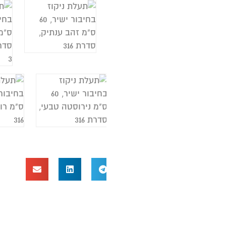
נ
נ
ע
א
א
ח
ע
ה
נ
ה