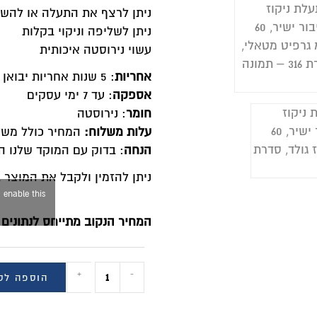
יתן לרצף את התעלה או להשתמש בחומר הטבעי לפי צבע התע
יתן לשליפה וניקוי בקלות
שוי נירוסטה איכותית
חריות
: 5 שנות אחריות יבואן
ספקה
: עד 7 ימי עסקים
ומר
: נירוסטה
לות משלוח:
המחיר כולל משלוח עד הבית ללא עלות!
נחה
: בדוק עם המוקד שלנו האם ניתן לקבל הנחה של עד 20% למוצר זה!
יתן להזמין ולקבל את המוצר במרכז סוגרים הכל לדירה, האיזמל 4 נס ציונ
Click to accept marketing cookies and enable this
content
מחיר הנקוב מתייחס לנתונים הבאים: מידה / מחיר:
+
-
הוספה לסל
BUY NOW