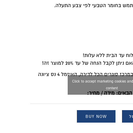
לה.
ה