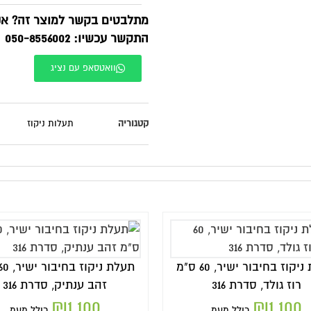
תלבטים בקשר למוצר זה? אנחנו זמינים בוואטסאפ!
תקשר עכשיו: 050-8556002
וואטסאפ עם נציג
טגוריה
תעלות ניקוז
תעלת ניקוז בחיבור ישיר, 60 ס"מ
זהב ענתיק, סדרת 316
נירוסטה טבעי, סדר
₪
750
₪
1,100
כולל מעמ
כולל