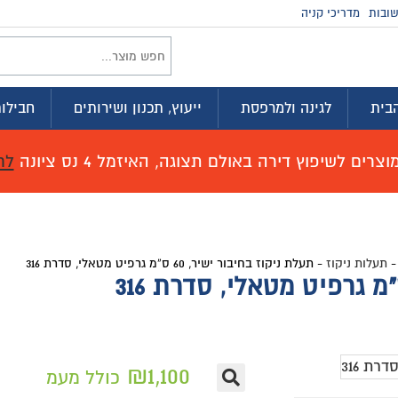
זמינים בווטסא
וץ, תכנון ושירותים
חבילות לדירה
מועדון ההטבות
זמל 4 נס ציונה
לחץ כאן לפרטים!
3
₪
1,10
כולל מעמ