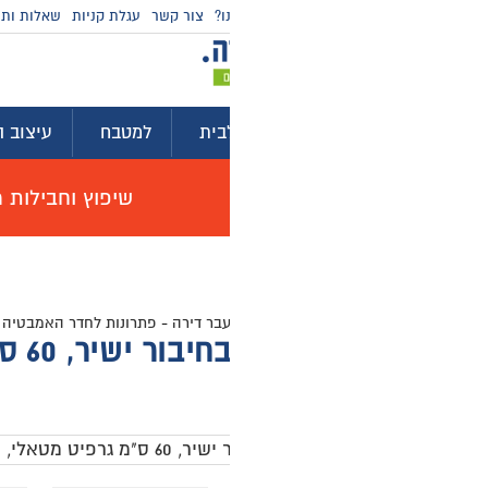
ו?
צור קשר
עגלת קניות
שאלות ותשובות
מדריכי קניה
בית
למטבח
עיצוב הבית
לגינה ולמרפסת
ייע
שיפוץ וחבילות מוצרים לשיפוץ דירה באולם תצוגה, האי
עבר דירה
-
פתרונות לחדר האמבטיה
-
תעלות ניקוז
-
תעלת ניקוז בחיבור ישיר, 60 ס”מ גרפיט מטאלי, סדרת 16
6 ס"מ גרפיט מטאלי, סדרת 316
0