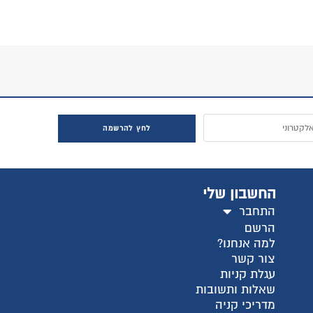
חץ להרשמה