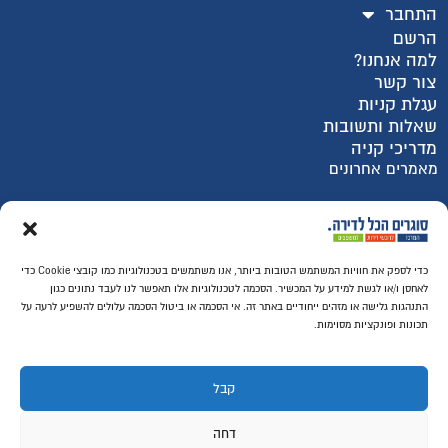
התחבר
הרשם
למה אנחנו?
צור קשר
עגלת קניות
שאלות ותשובות
מדריכי קניה
מאמרים אחרונים
רכישה מאובטחת SSL
כדי לספק את חוויות המשתמש הטובות ביותר, אנו משתמשים בטכנולוגיות כמו קובצי Cookie כדי
לאחסן ו/או לגשת למידע על המכשיר. הסכמה לטכנולוגיות אלו תאפשר לנו לעבד נתונים כגון
התנהגות גלישה או מזהים ייחודיים באתר זה. אי הסכמה או ביטול הסכמה עלולים להשפיע לרעה על
תכונות ופונקציות מסוימות.
קבל
דחה