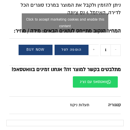
ניתן להזמין ולקבל את המוצר במרכז סוגרים הכל
לדירה, האיזמל 4 נס ציונה
Click to accept marketing cookies and enable this
content
המחיר הנקוב מתייחס לנתונים הבאים: מידה / מחיר:
-
+
הוספה לסל
BUY NOW
מתלבטים בקשר למוצר זה? אנחנו זמינים בוואטסאפ!
וואטסאפ עם נציג
קטגוריה
תעלות ניקוז