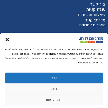
צור קשר
עגלת קניות
שאלות ותשובות
מדריכי קניה
מאמרים אחרונים
רכישה מאובטחת SSL
כדי לספק את חוויות המשתמש הטובות ביותר, אנו משתמשים בטכנולוגיות כמו קובצי Cookie כדי
לאחסן ו/או לגשת למידע על המכשיר. הסכמה לטכנולוגיות אלו תאפשר לנו לעבד נתונים כגון
התנהגות גלישה או מזהים ייחודיים באתר זה. אי הסכמה או ביטול הסכמה עלולים להשפיע לרעה על
תכונות ופונקציות מסוימות.
קבל
דחה
הצג העדפות