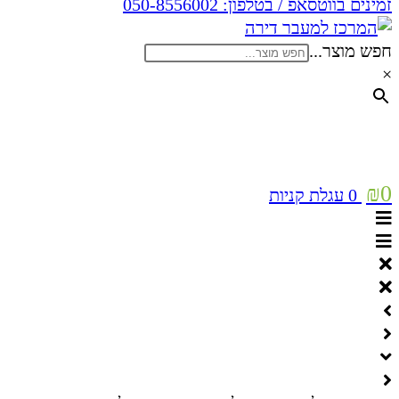
זמינים בווטסאפ / בטלפון:
050-8556002
חפש מוצר...
×
₪
0
0
עגלת קניות