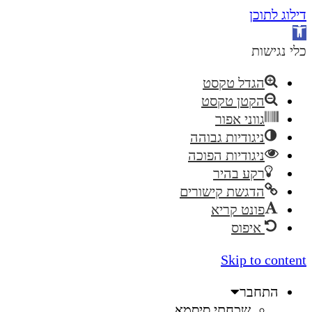
דילוג לתוכן
פתח
סרגל
כלי נגישות
נגישות
הגדל טקסט
הקטן טקסט
גווני אפור
ניגודיות גבוהה
ניגודיות הפוכה
רקע בהיר
הדגשת קישורים
פונט קריא
איפוס
Skip to content
התחבר
שכחתי סיסמא