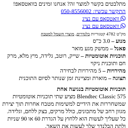
מתלבטים בקשר למוצר זה? אנחנו זמינים בוואטסאפ!
התקשר עכשיו: 050-8556002
וואטסאפ עם נציג
וואטסאפ עם נציג
מק"ט
4782
קטגוריות
בלנדרים
,
מוצרי חשמל למטבח
מנוע –
3.0 כ”ס
פאנל –
ממשק מגע מואר
תוכניות אוטומטיות –
שייק, רוטב, גלידה, מיץ מלא, מרק
חם ותוכנית ניקוי
מהירויות –
5 מהירויות לבחירה
תצוגה –
מוארת ומציינת זמן שנותר לסיום התוכנית
תוכניות אוטומטיות בנגיעה אחת
Blendtec Classic 575 מציע שתי תוכניות אוטומטיות
שמשחררות את הידיים למשימות מטבח אחרות תוך יצירת
מגוון רחב של מתכונים, כולל מרקים, בצק ללחם, וגלידה.
כל שעליך לעשות הוא ללחוץ על הגדרת 60 או 90 שניות
ולתת הבלנדר שלך לעשות את השאר.