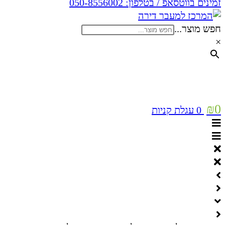
זמינים בווטסאפ / בטלפון:
050-8556002
חפש מוצר...
×
₪
0
0
עגלת קניות