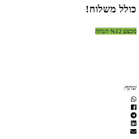
כולל משלוח!
מבצע %12 הנחה
שתף: