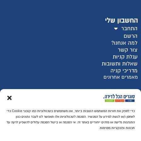
החשבון שלי
התחבר
הרשם
למה אנחנו?
צור קשר
עגלת קניות
שאלות ותשובות
מדריכי קניה
מאמרים אחרונים
רכישה מאובטחת SSL
כדי לספק את חוויות המשתמש הטובות ביותר, אנו משתמשים בטכנולוגיות כמו קובצי Cookie כדי
לאחסן ו/או לגשת למידע על המכשיר. הסכמה לטכנולוגיות אלו תאפשר לנו לעבד נתונים כגון
התנהגות גלישה או מזהים ייחודיים באתר זה. אי הסכמה או ביטול הסכמה עלולים להשפיע לרעה על
תכונות ופונקציות מסוימות.