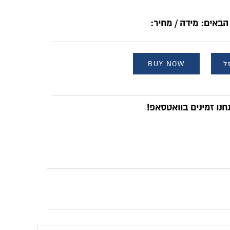
הבאים: מידה / מחיר:
ל
BUY NOW
נו זמינים בוואטסאפ!