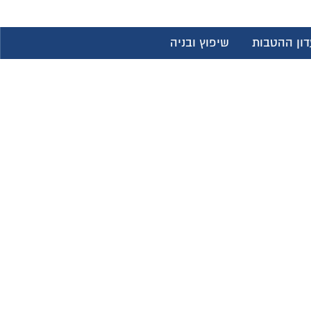
דון ההטבות
שיפוץ ובניה