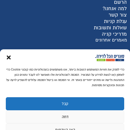
הרשם
למה אנחנו?
צור קשר
עגלת קניות
שאלות ותשובות
מדריכי קניה
מאמרים אחרונים
רכישה מאובטחת SSL
כדי לספק את חוויות המשתמש הטובות ביותר, אנו משתמשים בטכנולוגיות כמו קובצי Cookie כדי
לאחסן ו/או לגשת למידע על המכשיר. הסכמה לטכנולוגיות אלו תאפשר לנו לעבד נתונים כגון
התנהגות גלישה או מזהים ייחודיים באתר זה. אי הסכמה או ביטול הסכמה עלולים להשפיע לרעה על
תכונות ופונקציות מסוימות.
קבל
דחה
הצג העדפות