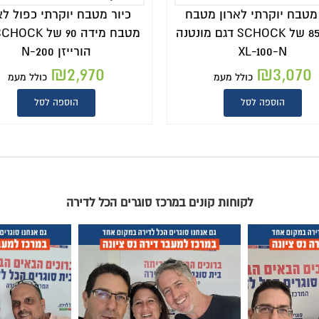
כיור מטבח יוקרתי כפול לארון
כיור מטבח יוקרתי 
מטבח מידה 90 של SCHOCK דגם
הורייזן 200-N
XL-100-N
₪
3,270
₪
2,970
כולל מעמ
כו
הוספה לסל
הוספה לסל
וגרים הכל לדירה