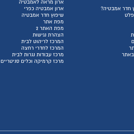
רון מראה לאמבטיה
למה אנחנו?
רון אמבטיה כפרי
צור קשר
יפוץ חדר אמבטיה
עגלת קניות
פת אתר
שאלות ותשובות
פת האתר 2
מדריכי קניה
צהרת נגישות
מאמרים אחרונים
מרכז לריהוט לבית
קטגוריות מוצרים
מרכז לחדרי רחצה
חבילות מעבר דירה
רכז עבודות נגרות לבית
ארונות פתיחה בהתאמה א
רכז קרמיקה וכלים סניטריים
ארונות הזזה בהתאמה איש
ארונות אמבטיה
מקלחונים בהתאמה אישית
פתרונות לעיצוב הבית
שיפוץ דירות ובתים
מטבחים ועבודות נגרות
דלתות פנים
ריצוף לבית
יעוץ, תכנון ושרותים