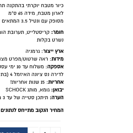
יור מטבח יוקרתי בהתקנה תחתונה/שטוחה, כיור יחיד בעיצוב ח
ארון מטבח, מידה 65 ס"מ
ופק עם ונטיל 3.5 המתאים לטוחן אשפה. אפשרות ל 5 חורים.
ומר:
קריסטלייט, תערובת הומוגנית של קוורץ ואקריליק ליצירת כ
שרט בקלות
רץ ייצור
: גרמניה
ידות
: ראה שרטוט/מפרט מצורף
ספקה
: משלוח עד 10 ימי עסקים בכל האר
דירה נס ציונה האיזמל 4 (בתיאום מראש) ללא עלות
חריות
: 15 שנות אחריות!
בואן:
גומא, מותג SCHOCK
ערה:
תיתכן סטייה של עד 3 מ"מ במידות הכיור
מחיר הנקוב מתייחס לנתונים הבאים: מידה / מחיר:
+
-