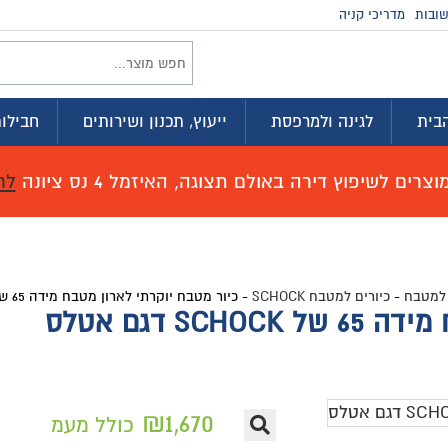
זמינים בווטסא
וץ, תכנון ושירותים
חבילות לדירה
מועדון ההטבות
זמל 4 נס ציונה
לחץ כאן לפרטים!
בח יוקרתי לארון מטבח מידה 65 של SCHOCK דגם אטלס
₪
1,67
כולל מעמ