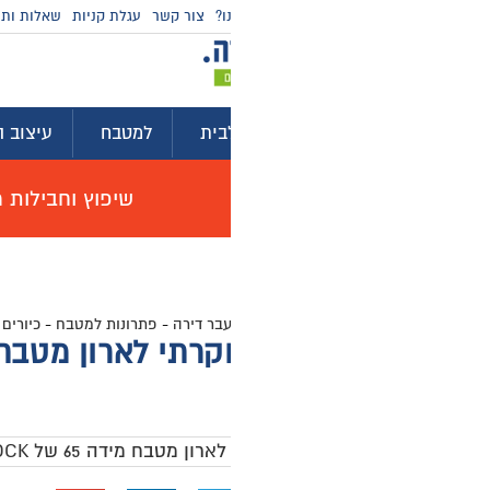
ו?
צור קשר
עגלת קניות
שאלות ותשובות
מדריכי קניה
בית
למטבח
עיצוב הבית
לגינה ולמרפסת
ייע
שיפוץ וחבילות מוצרים לשיפוץ דירה באולם תצוגה, האי
עבר דירה
-
פתרונות למטבח
-
כיורים למטבח
-
כיורים למטבח SCHOCK
-
כיור מט
ארון מטבח מידה 65 של SCHOCK דגם אטלס
0