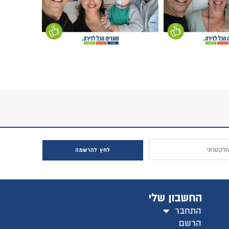
חץ להרשמה