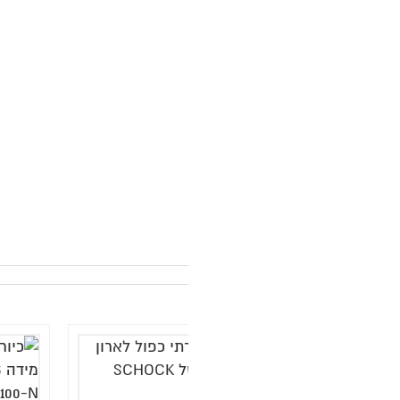
מ
ה
ק