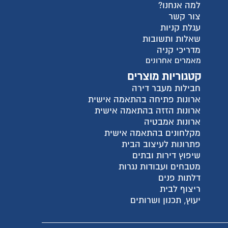
ישית
ית