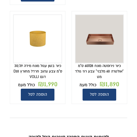
כיור נירוסטה מונח 60X28 ס"מ
כיור בטון עגול מונח מידה 30/39
"אולטרה 60 מלבני" צבע רוז גולד
ס"מ צבע צהוב חרדל מחורץ D10
מט
דגם VOLLI
₪
1,990
₪
1,890
כולל מעמ
כולל מעמ
הוספה לסל
הוספה לסל