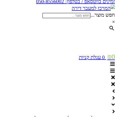
זמינים בווטסאפ / בטלפון:
050-8556002
חפש מוצר...
×
₪
0
0
עגלת קניות