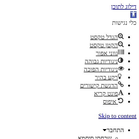
דילוג לתוכן
פתח
סרגל
כלי נגישות
נגישות
הגדל טקסט
הקטן טקסט
גווני אפור
ניגודיות גבוהה
ניגודיות הפוכה
רקע בהיר
הדגשת קישורים
פונט קריא
איפוס
Skip to content
התחבר
שכחתי סיסמא