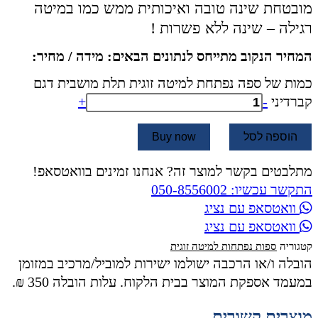
מובטחת שינה טובה ואיכותית ממש כמו במיטה
רגילה – שינה ללא פשרות !
המחיר הנקוב מתייחס לנתונים הבאים: מידה / מחיר:
כמות של ספה נפתחת למיטה זוגית תלת מושבית דגם
קברדיני
-
+
הוספה לסל
Buy now
מתלבטים בקשר למוצר זה? אנחנו זמינים בוואטסאפ!
התקשר עכשיו: 050-8556002
וואטסאפ עם נציג
וואטסאפ עם נציג
קטגוריה
ספות נפתחות למיטה זוגית
הובלה ו/או הרכבה ישולמו ישירות למוביל/מרכיב במזומן
במעמד אספקת המוצר בבית הלקוח. עלות הובלה 350 ₪.
מוצרים קשורים