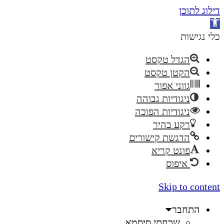
דילוג לתוכן
פתח
סרגל
כלי נגישות
נגישות
הגדל טקסט
הקטן טקסט
גווני אפור
ניגודיות גבוהה
ניגודיות הפוכה
רקע בהיר
הדגשת קישורים
פונט קריא
איפוס
Skip to content
התחבר
שכחתי סיסמא