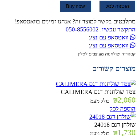
הוספה לסל
Buy now
מתלבטים בקשר למוצר זה? אנחנו זמינים בוואטסאפ!
התקשר עכשיו: 050-8556002
וואטסאפ עם נציג
וואטסאפ עם נציג
קטגוריה
שולחנות מעוצבים לסלון
מוצרים קשורים
צמד שולחנות דגם CALIMERA
₪
2,060
כולל מעמ
הוספה לסל
שולחן דגם 24018
₪
1,730
כולל מעמ