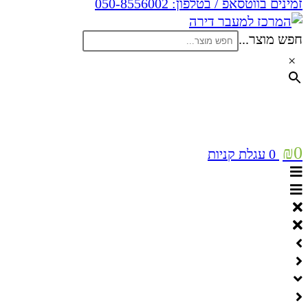
זמינים בווטסאפ / בטלפון:
050-8556002
חפש מוצר...
×
₪
0
0
עגלת קניות